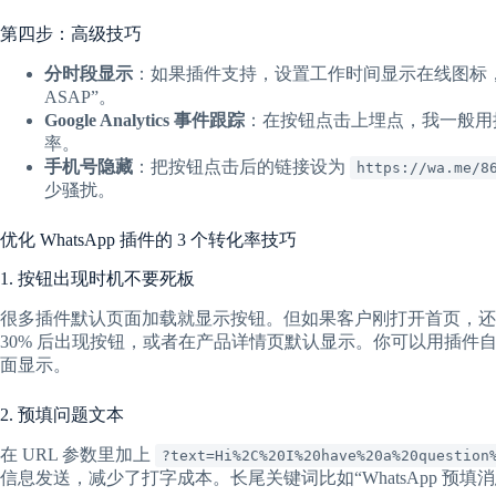
第四步：高级技巧
分时段显示
：如果插件支持，设置工作时间显示在线图标，非工作
ASAP”。
Google Analytics 事件跟踪
：在按钮点击上埋点，我一般用插件自带的
率。
手机号隐藏
：把按钮点击后的链接设为
https://wa.me/8
少骚扰。
优化 WhatsApp 插件的 3 个转化率技巧
1. 按钮出现时机不要死板
很多插件默认页面加载就显示按钮。但如果客户刚打开首页，还
30% 后出现按钮，或者在产品详情页默认显示。你可以用插件自带的
面显示。
2. 预填问题文本
在 URL 参数里加上
?text=Hi%2C%20I%20have%20a%20question
信息发送，减少了打字成本。长尾关键词比如“WhatsApp 预