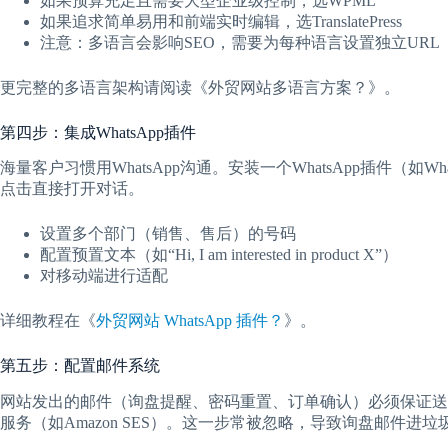
如果预算充足且需要大型企业级控制，选WPML
如果追求简单易用和前端实时编辑，选TranslatePress
注意：多语言会影响SEO，需要为每种语言设置独立URL（如/en/
更完整的多语言架构请阅读《外贸网站多语言方案？》。
第四步：集成WhatsApp插件
海量客户习惯用WhatsApp沟通。安装一个WhatsApp插件（如What
点击直接打开对话。
设置多个部门（销售、售后）的号码
配置预置文本（如“Hi, I am interested in product X”）
对移动端进行适配
详细教程在《
外贸网站 WhatsApp 插件？
》。
第五步：配置邮件系统
网站发出的邮件（询盘提醒、密码重置、订单确认）必须保证送达率。用免
服务（如Amazon SES）。这一步常被忽略，导致询盘邮件进