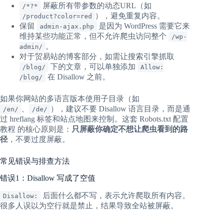
屏蔽所有带参数的动态URL（如
/*?*
），避免重复内容。
/product?color=red
保留
是因为 WordPress 需要它来
admin-ajax.php
维持某些功能正常，但不允许爬虫访问整个
/wp-
。
admin/
对于贸易站的博客部分，如需让搜索引擎抓取
下的文章，可以单独添加
/blog/
Allow:
在 Disallow 之前。
/blog/
如果你网站的多语言版本使用子目录（如
、
），建议不要 Disallow 语言目录，而是通
/en/
/de/
过 hreflang 标签和站点地图来控制。这套 Robots.txt 配置
教程 的核心原则是：
只屏蔽你确定不想让爬虫看到的路
径
，不要过度屏蔽。
常见错误与排查方法
错误1：Disallow 写成了空值
后面什么都不写，表示允许爬取所有内容。
Disallow:
很多人误以为空行就是禁止，结果导致全站被屏蔽。