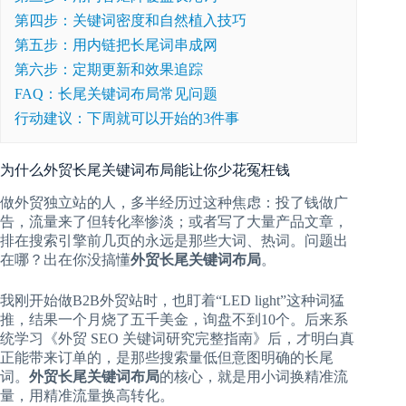
第四步：关键词密度和自然植入技巧
第五步：用内链把长尾词串成网
第六步：定期更新和效果追踪
FAQ：长尾关键词布局常见问题
行动建议：下周就可以开始的3件事
为什么外贸长尾关键词布局能让你少花冤枉钱
做外贸独立站的人，多半经历过这种焦虑：投了钱做广
告，流量来了但转化率惨淡；或者写了大量产品文章，
排在搜索引擎前几页的永远是那些大词、热词。问题出
在哪？出在你没搞懂
外贸长尾关键词布局
。
我刚开始做B2B外贸站时，也盯着“LED light”这种词猛
推，结果一个月烧了五千美金，询盘不到10个。后来系
统学习《外贸 SEO 关键词研究完整指南》后，才明白真
正能带来订单的，是那些搜索量低但意图明确的长尾
词。
外贸长尾关键词布局
的核心，就是用小词换精准流
量，用精准流量换高转化。