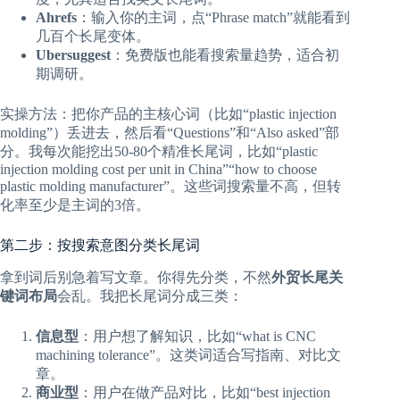
Ahrefs
：输入你的主词，点“Phrase match”就能看到
几百个长尾变体。
Ubersuggest
：免费版也能看搜索量趋势，适合初
期调研。
实操方法：把你产品的主核心词（比如“plastic injection
molding”）丢进去，然后看“Questions”和“Also asked”部
分。我每次能挖出50-80个精准长尾词，比如“plastic
injection molding cost per unit in China”“how to choose
plastic molding manufacturer”。这些词搜索量不高，但转
化率至少是主词的3倍。
第二步：按搜索意图分类长尾词
拿到词后别急着写文章。你得先分类，不然
外贸长尾关
键词布局
会乱。我把长尾词分成三类：
信息型
：用户想了解知识，比如“what is CNC
machining tolerance”。这类词适合写指南、对比文
章。
商业型
：用户在做产品对比，比如“best injection