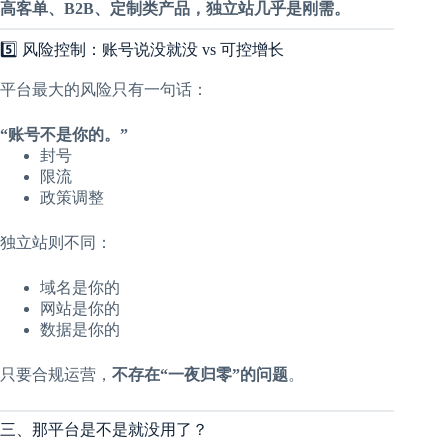
高客单、B2B、定制类产品，独立站几乎是刚需。
5️⃣ 风险控制：账号说没就没 vs 可控增长
平台最大的风险只有一句话：
“账号不是你的。”
封号
限流
政策调整
独立站则不同：
域名是你的
网站是你的
数据是你的
只要合规运营，
不存在“一夜归零”的问题
。
三、那平台是不是就没用了？