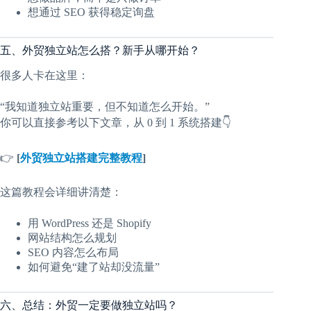
想通过 SEO 获得稳定询盘
五、外贸独立站怎么搭？新手从哪开始？
很多人卡在这里：
“我知道独立站重要，但不知道怎么开始。”
你可以直接参考以下文章，从 0 到 1 系统搭建👇
👉
[
外贸独立站搭建完整教程
]
这篇教程会详细讲清楚：
用 WordPress 还是 Shopify
网站结构怎么规划
SEO 内容怎么布局
如何避免“建了站却没流量”
六、总结：外贸一定要做独立站吗？