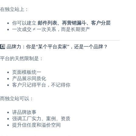
在独立站上：
你可以建立
邮件列表、再营销漏斗、客户分层
一次成交 ≠ 一次关系，而是长期资产
4️⃣ 品牌力：你是“某个平台卖家”，还是一个品牌？
平台的天然限制是：
页面模板统一
产品展示同质化
客户只记得平台，不记得你
而独立站可以：
讲品牌故事
强调工厂实力、案例、资质
提升信任度和溢价空间