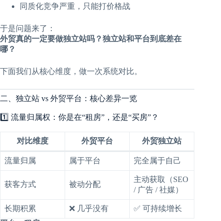
同质化竞争严重，只能打价格战
于是问题来了：
外贸真的一定要做独立站吗？独立站和平台到底差在
哪？
下面我们从核心维度，做一次系统对比。
二、独立站 vs 外贸平台：核心差异一览
1️⃣ 流量归属权：你是在“租房”，还是“买房”？
对比维度
外贸平台
外贸独立站
流量归属
属于平台
完全属于自己
主动获取（SEO
获客方式
被动分配
/ 广告 / 社媒）
长期积累
❌ 几乎没有
✅ 可持续增长