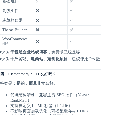
基础组件
✅
✅
高级组件
❌
✅
表单构建器
❌
✅
Theme Builder
❌
✅
WooCommerce
❌
✅
组件
👉 对于
普通企业站或博客
，免费版已经足够
👉 对于
外贸站、电商站、定制化项目
，建议使用 Pro 版
四、Elementor 对 SEO 友好吗？
答案是：
是的，而且非常友好
。
代码结构清晰，兼容主流 SEO 插件（Yoast /
RankMath）
支持自定义 HTML 标签（H1-H6）
不影响页面加载优化（可搭配缓存与 CDN）