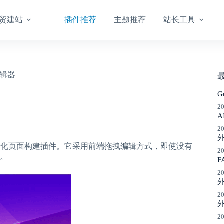
贸建站
插件推荐
主题推荐
站长工具
面编辑器
G
2
A
2
Press 可视化页面构建插件。它采用前端拖拽编辑方式，即使没有
2
。
F
2
2
外
2