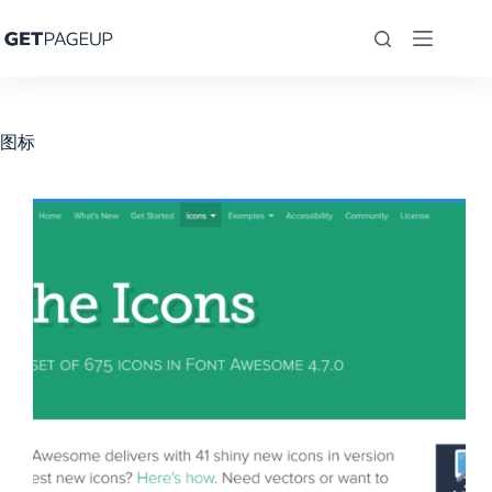
跳
至
内
容
图标